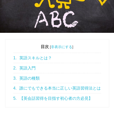
目次
[
非表示にする
]
1.
英語スキルとは？
2.
英語入門
3.
英語の種類
4.
誰にでもできる本当に正しい英語習得法とは
5.
【英会話習得を目指す初心者の方必見】