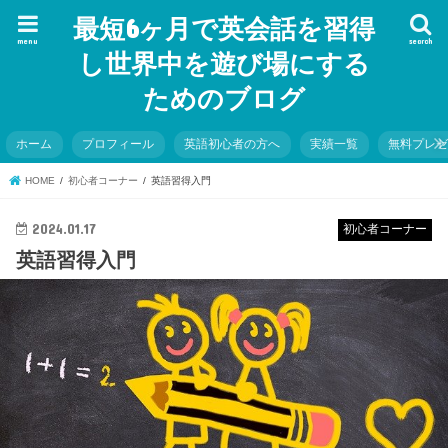
最短6ヶ月で英会話を習得
menu
search
し世界中を遊び場にする
ためのブログ
ホーム
プロフィール
英語初心者の方へ
実績一覧
無料プレ
HOME
初心者コーナー
英語習得入門
2024.01.17
初心者コーナー
英語習得入門